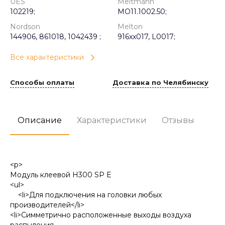
UES
Meltmann
102219;
MO11.1002.50;
Nordson
Melton
144906, 861018, 1042439 ;
916xx017, L0017;
Все характеристики
Способы оплаты
Доставка по Челябинску
Описание
Характеристики
Отзывы
<p>
Модуль клеевой H300 SP E
<ul>
<li>Для подключения на головки любых
производителей</li>
<li>Симметрично расположенные выходы воздуха