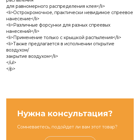
распыления
для равномерного распределения клея</li>
<li>Острокромочное, практически невидимое спреевое
нанесение</li>
<li>Различные форсунки для разных спреевых
нанесений</li>
<li>Применение только с крышкой распыления</li>
<li>Также предлагается в исполнении открытие
воздухом/
закрытие воздухом</li>
</ul>
</p>
Нужна консультация?
Сомневаетесь, подойдет ли вам этот товар?