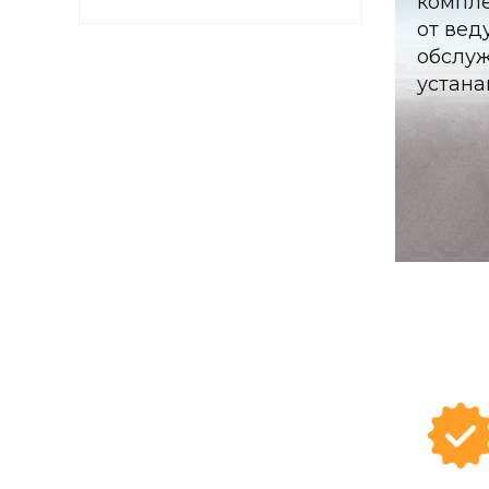
компл
от вед
обслуж
устана