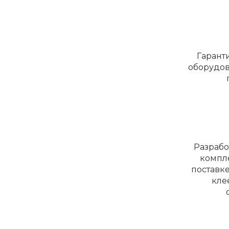
Гарант
оборудов
Разраб
компл
поставк
кле