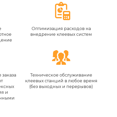
е
Оптимизация расходов на
отное
внедрение клеевых систем
дение
 заказа
Техническое обслуживание
от
клеевых станций в любое время
ексных
(без выходных и перерывов)
ия и
очными