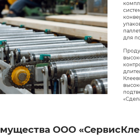
компл
систе
конве
упако
палле
для п
Проду
высок
контр
длите
Клеев
высок
подтв
«Сдел
мущества ООО «СервисКле