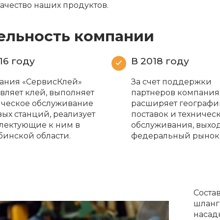
ачество наших продуктов.
ельность компании
16 году
В 2018 году
ания «СервисКлей»
За счет поддержки
вляет клей, выполняет
партнеров компания
ическое обслуживание
расширяет географ
вых станций, реализует
поставок и техничес
лектующие к ним в
обслуживания, выход
бинской области.
федеральный рынок
Соста
шланг
насад