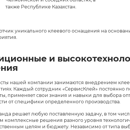
также Республике Казахстан.
отчик уникального клеевого оснащения на основа
иятия.
иционные и высоко­технол
ния
сты нашей компании занимаются внедрением клее
тиях. Каждый сотрудник «СервисКлей» постоянно 
ты, применяет свои знания и навыки для выбора оп
сти от специфики определенного производства.
нда решает любую поставленную задачу, в том числ
м комплексные решения разного уровня технологич
ственным целям и бюджету. Независимо от типа вы