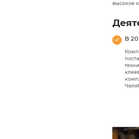
высокое к
Деят
В 20
Комп
поста
техн
клее
комп
Челя