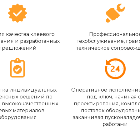
ия качества клеевого
Профессионально
ания и разработанных
техобслуживание, грам
предложений
техническое сопровож
отка индивидуальных
Оперативное исполнение
ексных решений по
под ключ, начиная 
е высококачественных
проектирования, компл
евых материалов,
поставок оборудован
оборудования
заканчивая пусконалад
работами