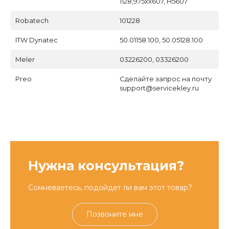
1128,975xx607, H5607
Robatech
101228
ITW Dynatec
50.01158.100, 50.05128.100
Meler
03226200, 03326200
Preo
Сделайте запрос на почту
support@servicekley.ru
Нужна консультация?
Сомневаетесь, подойдет ли вам этот товар?
Позвоните мне