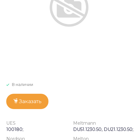
В наличии
Заказать
UES
Meltmann
100180;
DU51.1230.50, DU21.1230.50;
Nordson
Melton