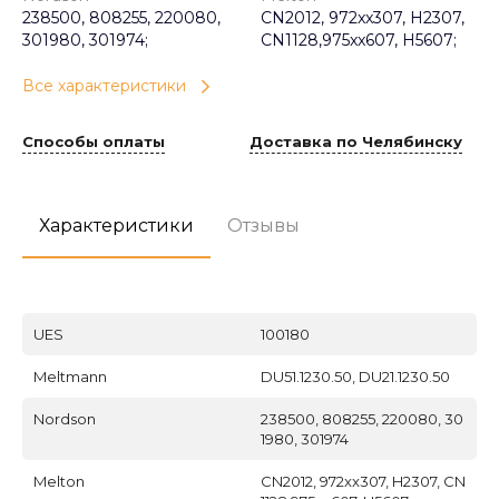
238500, 808255, 220080,
CN2012, 972xx307, H2307,
301980, 301974;
CN1128,975xx607, H5607;
Все характеристики
Способы оплаты
Доставка по Челябинску
Характеристики
Отзывы
UES
100180
Meltmann
DU51.1230.50, DU21.1230.50
Nordson
238500, 808255, 220080, 30
1980, 301974
Melton
CN2012, 972xx307, H2307, CN