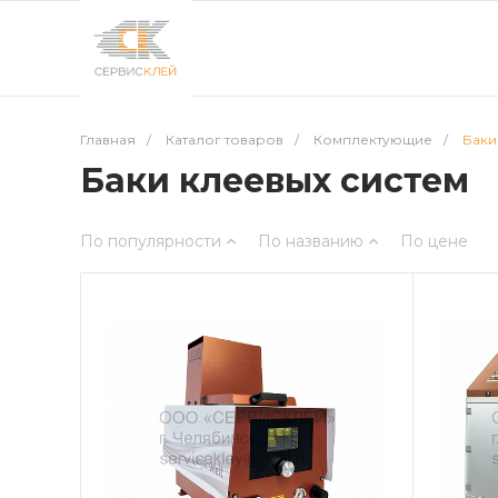
Главная
/
Каталог товаров
/
Комплектующие
/
Баки
Баки клеевых систем
По популярности
По названию
По цене