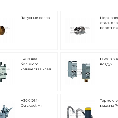
Латунные сопла
Нержаве
сталь с 
воротник
H400 для
H3000 S в
большого
воздух
количества клея
H30X QM -
Термокле
Quickout Mini
машина Po