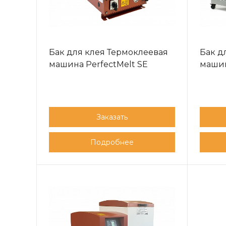
Бак для клея Термоклеевая
Бак д
машина PerfectMelt SE
машин
Заказать
Подробнее