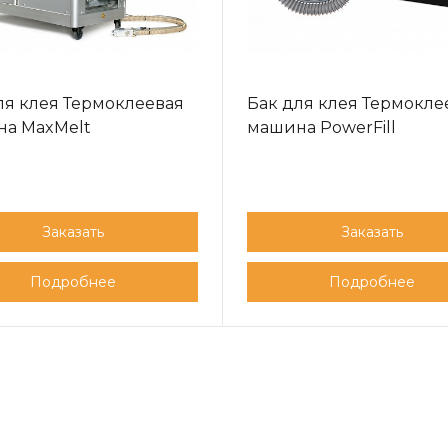
ля клея Термоклеевая
Бак для клея Термокле
а MaxMelt
машина PowerFill
Заказать
Заказать
Подробнее
Подробнее