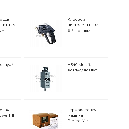
ющая
Клеевой
защитным
пистолет HP 07
ом
SP - Точный
пистолет -
Распылитель
оздух /
H340 Multifit
воздух / воздух
евая
Термоклеевая
werFill
машина
PerfectMelt